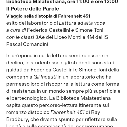
Biblioteca Malatestiana, ore 11:00 e ore 12:00
Il Potere delle Parole
Viaggio nella distopia di Fahrenheit 451
esito del laboratorio di
Lettura ad alta voce
a cura di
Federica Castellini
e
Simone Toni
con le classi
3Ae del Liceo Monti e 4M del IS
Pascal Comandini
In un’epoca in cui la lettura sembra essere in
declino, le studentesse e gli studenti sono stati
guidati da Federica Castellini e Simone Toni della
compagnia
Gli Incauti
in un laboratorio che ha
permesso loro di riscoprire la lettura come forma
di resistenza in un mondo sempre più superficiale
e ipertecnologico. La Biblioteca Malatestiana
ospita questo percorso-lettura itinerante sul
romanzo distopico
Fahrenheit 451
di Ray
Bradbury, che diventa spunto per riflettere sulla
libertà e sulla complessità del pensiero umano.