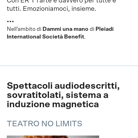
Con ER T l’arte è davvero per tutte e
tutti. Emozioniamoci, insieme.
•••
Nell’ambito di
Dammi una mano
di
Pleiadi
International Società Benefit
.
Spettacoli audiodescritti,
sovratitolati, sistema a
induzione magnetica
TEATRO NO LIMITS