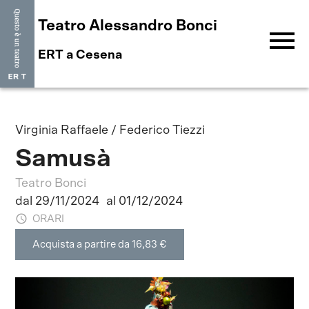
Teatro Alessandro Bonci
menu
ERT a Cesena
Virginia Raffaele / Federico Tiezzi
Samusà
Teatro Bonci
dal 29/11/2024
al 01/12/2024
ORARI
Acquista a partire da 16,83 €