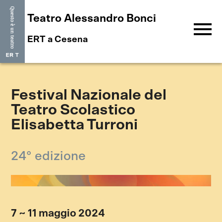
Teatro Alessandro Bonci
menu
ERT a Cesena
Festival Nazionale del
Teatro Scolastico
Elisabetta Turroni
24° edizione
7 ~ 11 maggio 2024