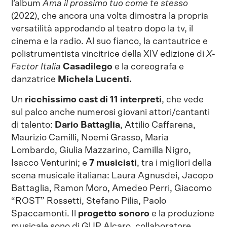
l’album
Ama il prossimo tuo come te stesso
(2022), che ancora una volta dimostra la propria
versatilità approdando al teatro dopo la tv, il
cinema e la radio. Al suo fianco, la cantautrice e
polistrumentista vincitrice della XIV edizione di
X-
Factor Italia
Casadilego
e la coreografa e
danzatrice
Michela Lucenti.
Un
ricchissimo cast
di 11 interpreti
, che vede
sul palco anche numerosi giovani attori/cantanti
di talento:
Dario Battaglia
, Attilio Caffarena,
Maurizio Camilli, Noemi Grasso, Maria
Lombardo, Giulia Mazzarino, Camilla Nigro,
Isacco Venturini; e
7 musicisti
, tra i migliori della
scena musicale italiana: Laura Agnusdei, Jacopo
Battaglia, Ramon Moro, Amedeo Perri, Giacomo
“ROST” Rossetti, Stefano Pilia, Paolo
Spaccamonti. Il
progetto sonoro
e la produzione
musicale sono di GUP Alcaro, collaboratore