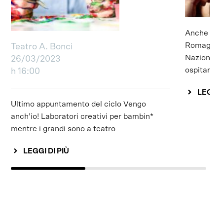
Anche per
Romagna T
Teatro A. Bonci
Nazionale
26/03/2023
ospitando 
h 16:00
LEGGI 
Ultimo appuntamento del ciclo Vengo
anch’io! Laboratori creativi per bambin*
mentre i grandi sono a teatro
LEGGI DI PIÙ