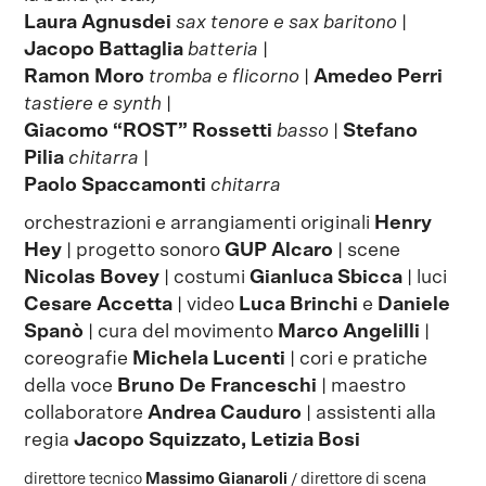
Laura Agnusdei
sax tenore e sax baritono
|
Jacopo Battaglia
batteria
|
Ramon Moro
tromba e flicorno
|
Amedeo Perri
tastiere e synth
|
Giacomo “ROST” Rossetti
basso
|
Stefano
Pilia
chitarra
|
Paolo Spaccamonti
chitarra
orchestrazioni e arrangiamenti originali
Henry
Hey
| progetto sonoro
GUP Alcaro
| scene
Nicolas Bovey
| costumi
Gianluca Sbicca
| luci
Cesare Accetta
| video
Luca Brinchi
e
Daniele
Spanò
| cura del movimento
Marco Angelilli
|
coreografie
Michela Lucenti
| cori e pratiche
della voce
Bruno De Franceschi
| maestro
collaboratore
Andrea Cauduro
| assistenti alla
regia
Jacopo Squizzato, Letizia Bosi
direttore tecnico
Massimo Gianaroli
/ direttore di scena