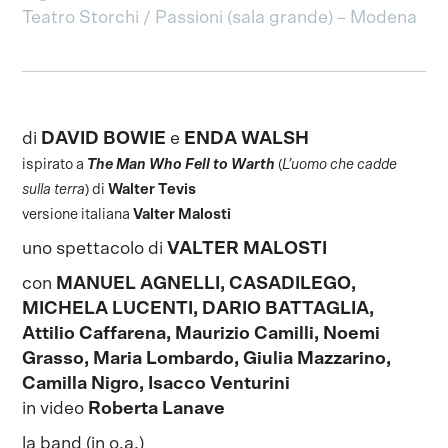
Teatro Storchi / Passioni (sala grande) – Modena
di
DAVID BOWIE
e
ENDA WALSH
ispirato a
The Man Who Fell to Warth
(
L’uomo che cadde
sulla terra
) di
Walter Tevis
versione italiana
Valter Malosti
uno spettacolo di
VALTER MALOSTI
con
MANUEL AGNELLI, CASADILEGO,
MICHELA LUCENTI, DARIO BATTAGLIA,
Attilio Caffarena, Maurizio Camilli, Noemi
Grasso, Maria Lombardo, Giulia Mazzarino,
Camilla Nigro, Isacco Venturini
in video
Roberta Lanave
la band (in o.a.)