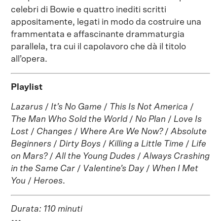
celebri di Bowie e quattro inediti scritti
appositamente, legati in modo da costruire una
frammentata e affascinante drammaturgia
parallela, tra cui il capolavoro che dà il titolo
all’opera.
Playlist
Lazarus
/
It’s No Game
/
This Is Not America
/
The Man Who Sold the World
/
No Plan
/
Love Is
Lost
/
Changes
/
Where Are We Now?
/
Absolute
Beginners
/
Dirty Boys
/
Killing a Little Time
/
Life
on Mars?
/
All the Young Dudes
/
Always Crashing
in the Same Car
/
Valentine’s Day
/
When I Met
You
/
Heroes
.
Durata: 110 minuti