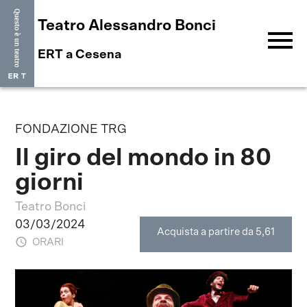
Teatro Alessandro Bonci
menu
ERT a Cesena
FONDAZIONE TRG
Il giro del mondo in 80
giorni
Teatro Bonci
03/03/2024
Acquista a partire da 5,61
ORARI