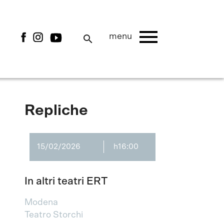
menu
menu
search
Repliche
15/02/2026
h16:00
In altri teatri ERT
Modena
Teatro Storchi