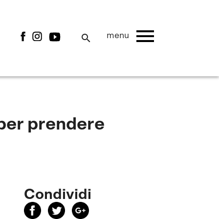
menu
menu
search
per prendere
Condividi