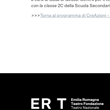
con
la classe
2C della Scuola Secondaria
>>>
Torna al programma di CreAzioni – F