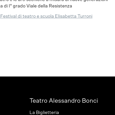
 di I° grado Viale della Resistenza
estival di teatro e scuola Elisabetta Turroni
Teatro Alessandro Bonci
La Biglietteria