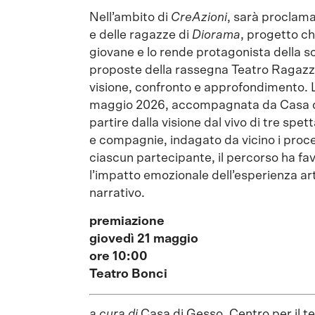
Nell’ambito di
CreAzioni
, sarà proclama
e delle ragazze di
Diorama
, progetto c
giovane e lo rende protagonista della sc
proposte della rassegna Teatro Ragazzi
visione, confronto e approfondimento. L
maggio 2026, accompagnata da Casa di 
partire dalla visione dal vivo di tre spet
e compagnie, indagato da vicino i proces
ciascun partecipante, il percorso ha fav
l’impatto emozionale dell’esperienza arti
narrativo.
premiazione
giovedì 21 maggio
ore 10:00
Teatro Bonci
a cura di
Casa di Gesso. Centro per il te