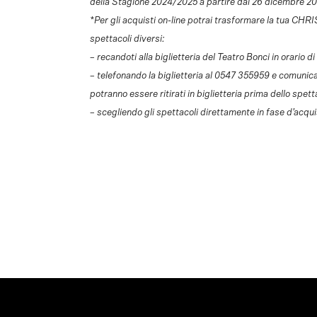
della Stagione 2024/2025 a partire dal 26 dicembre 2
*Per gli acquisti on-line potrai trasformare la tua CHR
spettacoli diversi:
– recandoti alla biglietteria del Teatro Bonci in orar
– telefonando la biglietteria al 0547 355959 e comunicand
potranno essere ritirati in biglietteria prima dello spett
– scegliendo gli spettacoli direttamente in fase d’acqui